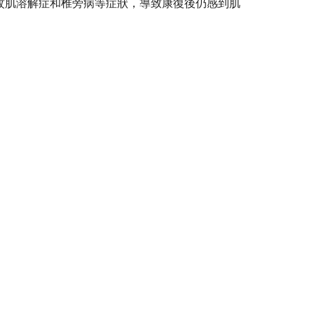
紋肌溶解症和椎旁病等症狀，導致康復後仍感到肌