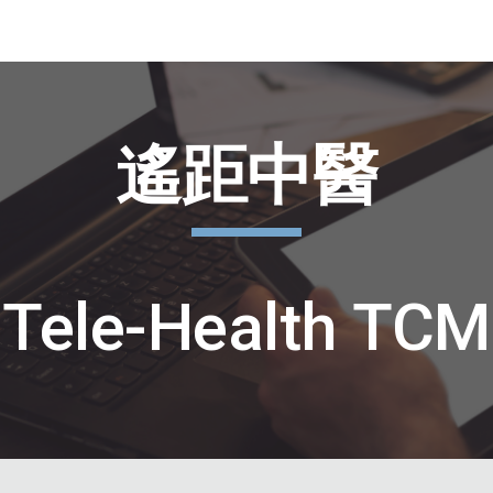
ip to main content
Skip to navigat
遙距中醫
Tele-Health TCM