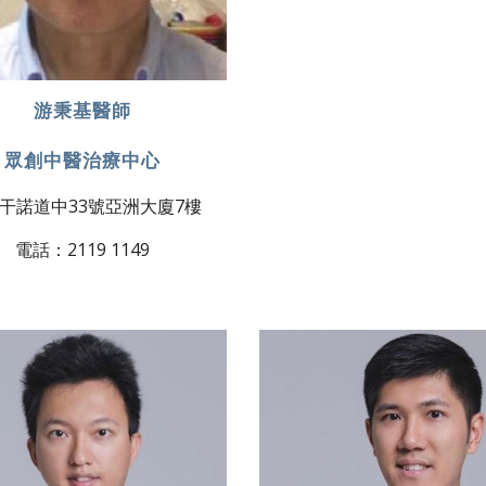
游秉基醫師
眾創中醫治療中心
干諾道中33號亞洲大廈7樓
電話：2119 1149