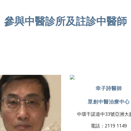
參與中醫診所及註診中醫師
幸子詩醫師
眾創中醫治療中心
中環干諾道中33號亞洲大
電話：2119 1149