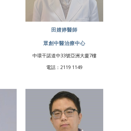
田婧婷醫師
眾創中醫治療中心
中環干諾道中33號亞洲大廈7樓
電話：2119 1149