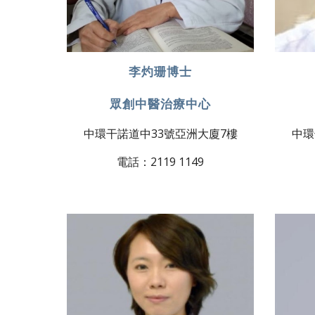
李灼珊博士
眾創中醫治療中心
中環干諾道中33號亞洲大廈7樓
中環
電話：2119 1149