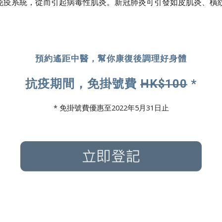
免疫系統，從而引起病毒性肌炎。新冠肺炎可引發如皮肌炎、橫
預約遙距中醫，幫你康復後調理好身體
抗疫期間，免掛號費 
HK$100
 *
* 免掛號費優惠至2022年5月31日止