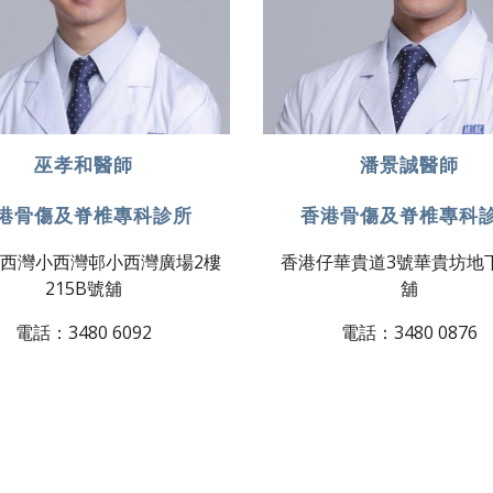
巫孝和醫師
潘景誠醫師​
港骨傷及脊椎專科診所
香港骨傷及脊椎專科
西灣小西灣邨小西灣廣場2樓
香港仔華貴道3號華貴坊地下
215B號舖
舖
電話：3480 6092
電話：3480 0876