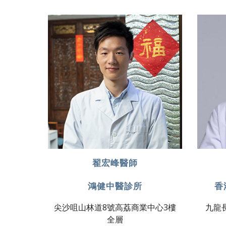
翟宏峰醫師
鴻健中醫診所
香
尖沙咀山林道8號高荔商業中心3樓
九龍
全層