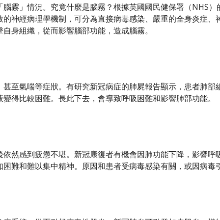
「腦霧」情況。究竟什麼是腦霧？根據英國國民健保署（NHS）
致的神經病理學機制，可分為直接病毒感染、嚴重的全身炎症、
擊自身組織，從而影響腦部功能，造成腦霧。
、
甚至氣喘等
症狀。有研究新冠病症的肺屍報告顯示，患者肺部
液變得比較困難。長此下去，會導致呼吸困難和影響肺部功能。
後依然
感到
疲憊不堪。新冠康復者有機會因肺功能下降，影響呼
知困難和難以集中精神。原因和患者受病毒感染有關，或因病毒