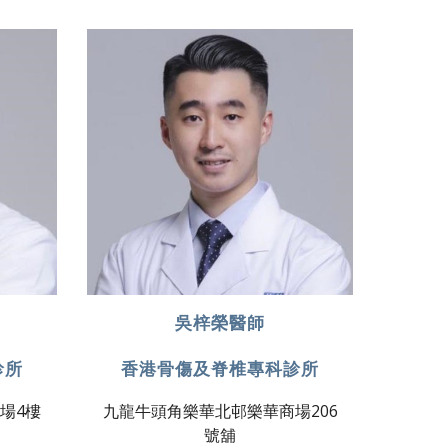
吳梓榮醫師
診所
香港骨傷及脊椎專科診所
場4樓
九龍牛頭角樂華北邨樂華商場​206
號舖