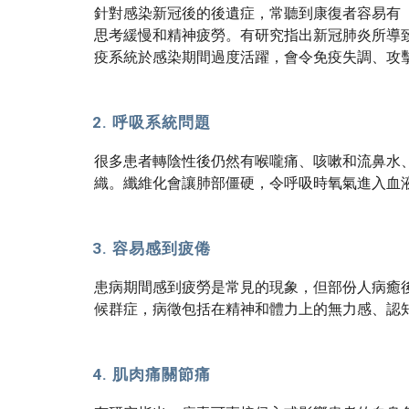
針對感染新冠後的後遺症，常聽到康復者容易有
思考緩慢和精神疲勞。有研究指出新冠肺炎所導
疫系統於感染期間過度活躍，會令免疫失調、攻
呼吸系統問題
很多
患者
轉陰性後仍然有喉嚨痛、咳嗽和流鼻水
織。纖維化會讓肺部僵硬，令呼吸時氧氣進入血
容易感到疲倦
患病期間感到疲勞是常見的現象，但部份人病癒
候群症，病徵包括在精神和體力上的無力感、認
肌肉
痛
關節痛