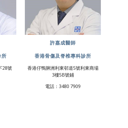
許嘉成醫師
診所
香港骨傷及脊椎專科診所
28號
香港仔鴨脷洲利東邨道5號利東商場
3樓5B號鋪
電話：3480 7909​