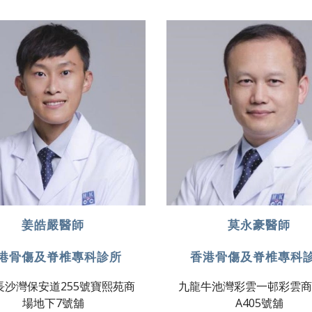
姜皓嚴醫師
莫永豪醫師
港骨傷及脊椎專科診所
香港骨傷及脊椎專科
長沙灣保安道255號寶熙苑商
九龍牛池灣彩雲一邨彩雲商
場地下7號舖
A405號舖