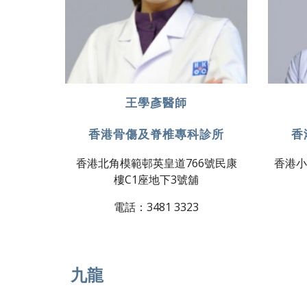
王學彥醫師
香港骨傷及脊椎專科診所
香
香港北角模範邨英皇道766號民康
香港小
樓C1座地下3號舖
電話：3481 3323
九龍